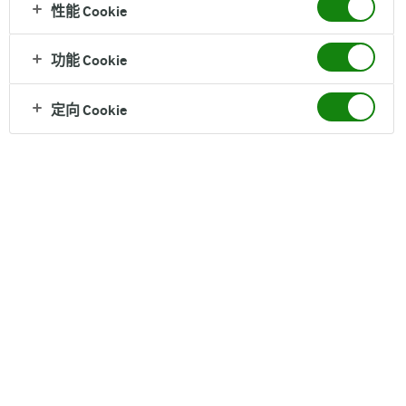
性能 Cookie
纯牛奶
功能 Cookie
欧洲甄选，百年品质, 100%欧洲原装进口, 124mg原
生高钙
定向 Cookie
营养成分（每100克）
脂肪 3.6 g, 蛋白质 3.4 g
配料
生牛乳 产地：德国
保质期
365天
净含量
1L