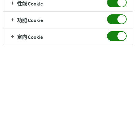
性能 Cookie
纯牛奶
功能 Cookie
0脂轻负担+100分奶香, 1000%欧洲原装进口, 124mg
原生高钙
定向 Cookie
营养成分（每100克）
脂肪 0 g, 蛋白质 3.6 g
配料
Arla阿尔乐脱脂纯牛奶
保质期
12个月
净含量
1L