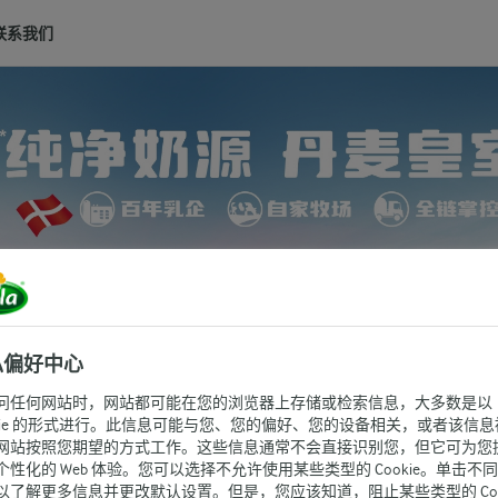
联系我们
私偏好中心
问任何网站时，网站都可能在您的浏览器上存储或检索信息，大多数是以
okie 的形式进行。此信息可能与您、您的偏好、您的设备相关，或者该信息
网站按照您期望的方式工作。这些信息通常不会直接识别您，但它可为您
个性化的 Web 体验。您可以选择不允许使用某些类型的 Cookie。单击不
以了解更多信息并更改默认设置。但是，您应该知道，阻止某些类型的 Cook