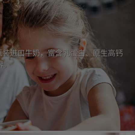
0%原装进口牛奶，富含乳蛋白、原生高钙
牌。