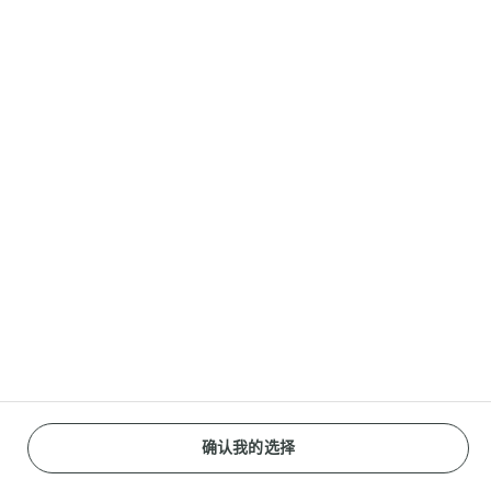
联系我们
客服联系方式
分享
Reopen cookie popup
网站使用标准条款
隐私政策
什么是cookies？
确认我的选择
京ICP备17009063号