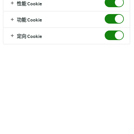
性能 Cookie
纯牛奶
功能 Cookie
0脂肪轻负担，营养补充无压力
定向 Cookie
营养成分（每100克）
脂肪 0 g, 蛋白质 3.6 g
配料
生牛乳
保质期
12 个月
净含量
1L