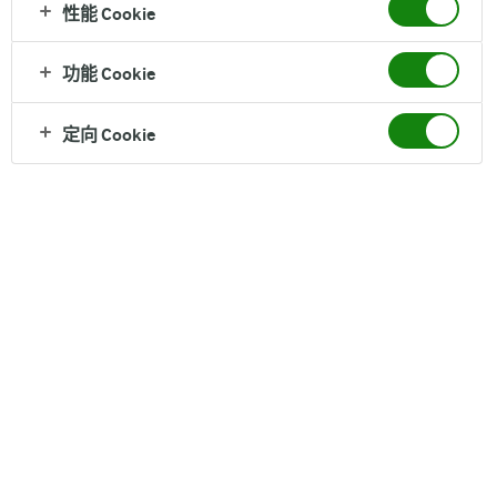
性能 Cookie
黄油
功能 Cookie
营养成分（每100克）
脂肪 82 g, 蛋白质 1 g
定向 Cookie
配料
奶油
保质期
360天
净含量
200 克听装
产地
丹麦