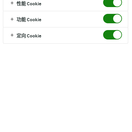
性能 Cookie
奶粉
功能 Cookie
配料
低聚半乳糖GOS,低聚果糖FO
定向 Cookie
保质期
24个月
净含量
800 克罐装
DHA&ARA, BB-12有益菌，α乳清蛋白