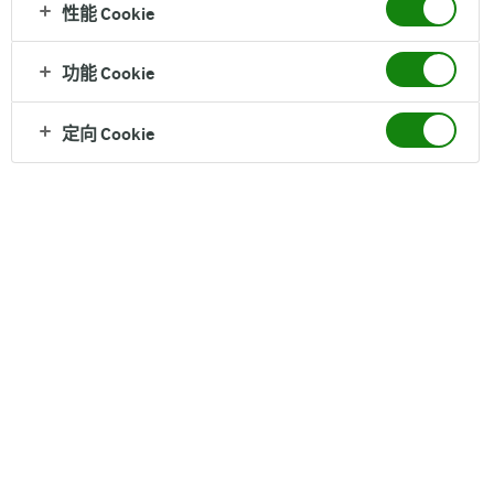
性能 Cookie
的有机乳品生产商。
1881年，丹麦的奶农们共同成立了全球第一家合作社，并为
功能 Cookie
这家公司赋予了一个美好寓意的名字---Arla，意为“清晨”。这
其中蕴含着清晨阳光唤醒万物时牧场上生机勃勃的样子，表
定向 Cookie
达了Arla 阿尔乐对大自然的敬意。经过近一半个世纪的发
展，Arla不仅是丹麦牛奶的代表，也成为历史悠久的欧洲乳
业巨头，有机乳品产量、销量在全球始终遥遥领先。
2012年，Arla进入中国。目前Arla旗下有牛奶、奶酪、黄
油、婴幼儿配方奶粉等多种乳制产品,并拥有Lurpak黄油、
Castello奶酪等引领欧洲美食界的高端品牌。2018年，Arla的
销售额达到110亿欧元，牛奶销量达142亿公斤，其数百种
乳制品销往全球100多个国家和地区。2019年，公司产奶量
达到137亿。
2020年，Arla以全新中文名“阿尔乐”及崭新包装，开启又一