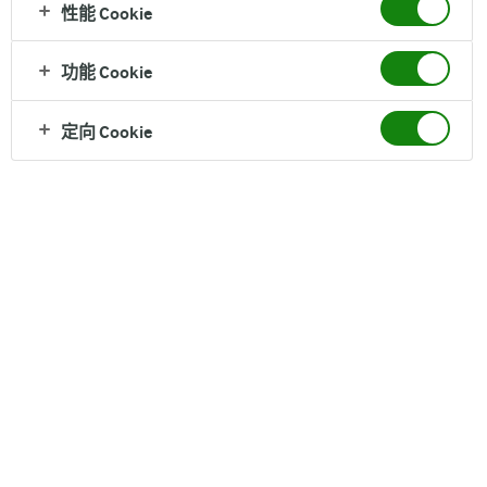
性能 Cookie
Arla
®
获得的荣誉
功能 Cookie
定向 Cookie
丹麦是最早立法采用有机耕种的国家，拥有严格的有机食品标准。
作为全球最大有机乳制品专家，Arla
®
提供安全与健康的乳制品，
获得皇室青睐，以来一直是丹麦皇室的御用品牌。