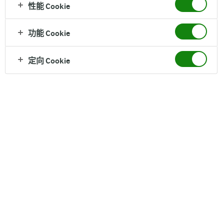
美味的乳酪蛋糕就做成了
性能 Cookie
功能 Cookie
定向 Cookie
食材
适量 消化饼干
适量 新鲜水果
70g 砂糖
3个 鸡蛋
适量 Arla 黄油
20ml Arla 淡奶油
200g Arla 经典原味奶油奶酪