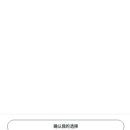
联系我们
客服联系方式
分享
Reopen cookie popup
网站使用标准条款
隐私政策
什么是cookies？
确认我的选择