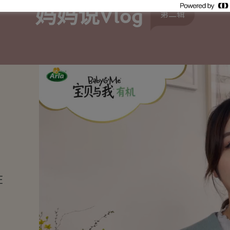
妈妈说Vlog
第二辑
在
，