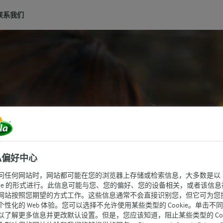
联系我们
私偏好中心
问任何网站时，网站都可能在您的浏览器上存储或检索信息，大多数是以
okie 的形式进行。此信息可能与您、您的偏好、您的设备相关，或者该信息
网站按照您期望的方式工作。这些信息通常不会直接识别您，但它可为您
个性化的 Web 体验。您可以选择不允许使用某些类型的 Cookie。单击不
以了解更多信息并更改默认设置。但是，您应该知道，阻止某些类型的 Cook