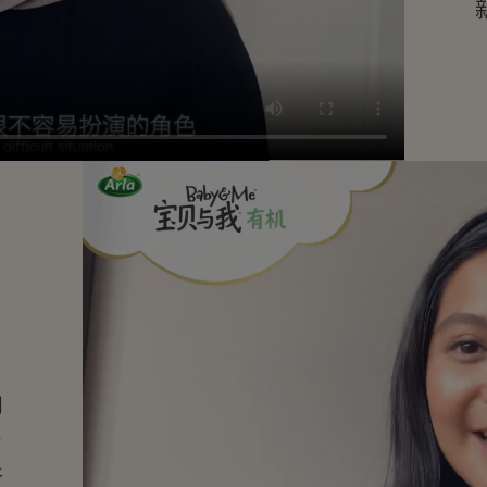
和
一
并