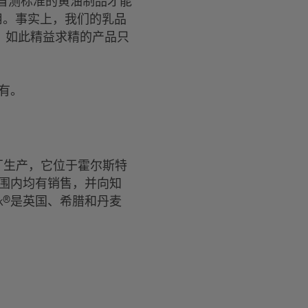
觉盲测标准的黄油制品才能
使用。事实上，我们的乳品
。如此精益求精的产品只
拥有。
mør”乳品厂生产，它位于霍尔斯特
范围内均有销售，并向知
k®是英国、希腊和丹麦