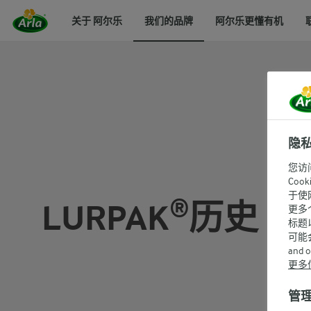
关于 阿尔乐
我们的品牌
阿尔乐更懂有机
隐
您访
Co
于使
LURPAK®历史
更多
标题
可能
and 
更多
管