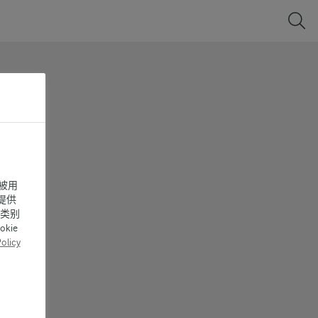
被用
提供
同类别
ie
olicy