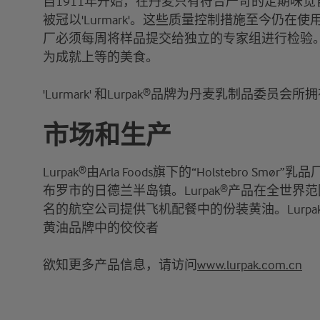
自1911年开始，在丹麦只有符合严苛的定期味
被冠以'Lurmark'。这些质量控制措施至今仍在
厂必须每周将样品提交给独立的专家组进行检验
为成就上等的美食。
'Lurmark' 和Lurpak®品牌为丹麦乳制品委员会所
市场和生产
Lurpak®由Arla Foods旗下的“Holstebro S
布罗市的日德兰半岛镇。Lurpak®产品在全世界
名的航空公司提供飞机配餐中的份装黄油。Lurpa
黄油品牌中的佼佼者
欲知更多产品信息，请访问
www.lurpak.com.cn