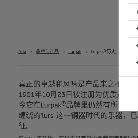
Arla
›
品牌与产品
›
Lurpak
›
Lurpak®历史
真正的卓越和风味是产品来之不易的品质。
1901年10月23日被注册为优质丹
今它在Lurpak®品牌里仍然有所体
缠绕的'lurs' 这一铜器时代的乐器
征。